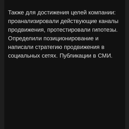
Екатеринбург
marketing
pr
2020
Audi, дилерские центры
Организовали под ключ мероприятия:
презентация новой модели, тест-драйв и
другие. Проанализировали деятельность
маркетинга за 2 года и подготовили
финансовый отчёт о деятельности
отдела.
Также провели анализ действующей
рекламной кампании и актуализировали
стратегию продвижения на
лидогенерацию трафика в дилерские
центры. Запустили ATL-продвижение
бренда. Контролировали соблюдением
стандартов. Подготовили POS-