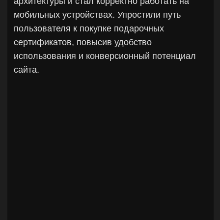
Федеральная сеть
marketing
до 2026
Брусника, управляющая компания
Провели аудит рекламных каналов и
проанализировали текущую маркетинговую
воронку, чтобы выявить точки роста в
привлечении и конверсии. Выполнили
конкурентный анализ и бенчмаркинг решений
других управляющих компаний, чтобы найти
рабочие практики и новые возможности для
роста. Предложили новые продуктовые
направления с экономическим обоснованием
и оценкой потенциала внедрения.