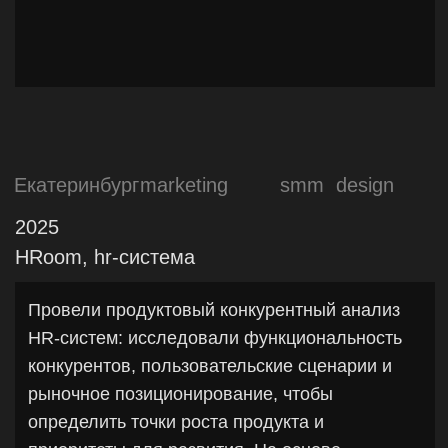
бренда. Упаковали бренд в
конверсионный сайт, который усиливает
коммуникацию с аудиторией и
поддерживает коммерческие цели
проекта.
Федеральная сеть
marketing
production
pr
design
до 2024
Medion, услуги для бизнеса