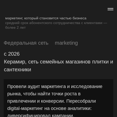
маркетинг, который становится частью бизнеса
средний срок абонентского сотрудничества с клиентами —
более 2 лет
Федеральная сеть
marketing
c 2026
Керамир, сеть семейных магазинов плитки и
сантехники
Провели аудит маркетинга и исследование
рынка, чтобы найти точки роста в
привлечении и конверсии. Пересобрали
digital-маркетинг на основе аналитики:
диверсифицировал кампании,
оптимизировали расходы, перераспределили
бюджеты и сфокусировались
на эффективных каналах. В результате
увеличили ROMI со 174% до 2000%+
и сделали маркетинг управляемым
инструментом роста бизнеса.