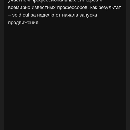
Екатеринбург
marketing
c 2025
Кантрскрип, школа астрономии
Успешно перезапустили digital-каналы
привлечения, восстановив маркетинговую