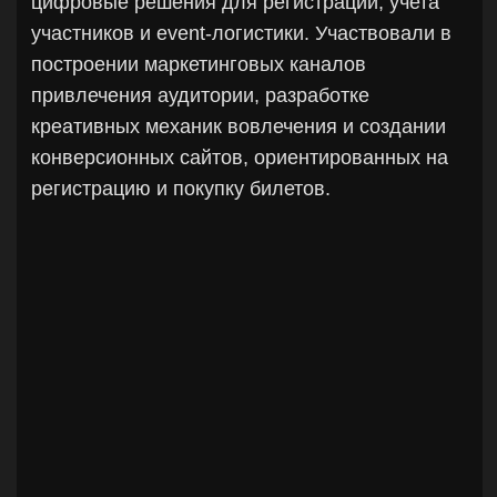
Москва
marketing
smm
event
design
c 2022
Когнитрон, профессиональное сообщество
специалистов нейроортопедического
профиля
Запустили медицинское представительство -
НКО Когнитрон. Организовали под ключ более 20
крупных конференций, семинаров и вебинаров
для врачей нейроортопедического профиля с
участием профессиональных спикеров и
всемирно известных профессоров, как результат
– sold out за неделю от начала запуска
продвижения.