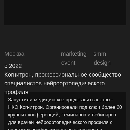
Санкт-Петербург
design
c 2026
Фонарные бани, cтарейшие общественные
бани
Разработали новую концепцию мерча в
актуальной визуальной стилистике бренда,
усилив его эмоциональную
привлекательность и узнаваемость. Создали
мерч не просто как сувенирную продукцию, а
как полноценный инструмент коммуникации с
аудиторией, отражающий её реальные
инсайты, привычки и культурный контекст.