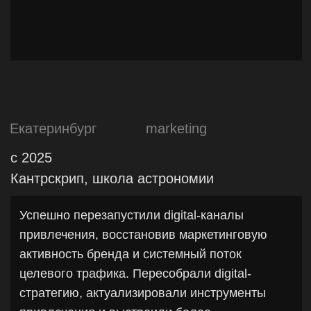
Екатеринбург
marketing
smm
pr
design
до 2025
interSTUDY, международный центр
Увеличили число органических заявок в
10 раз. Снизили стоимость лида на 28%,
внедрив новые каналы трафика. Привели
продажи с YouTube, запустив имиджевую
стратегию.
Также для достижения целей компании:
проанализировали действующие каналы
продвижения, протестировали гипотезы.
Определили позиционирование и
написали стратегию продвижения в
социальных сетях. Публикации в СМИ.