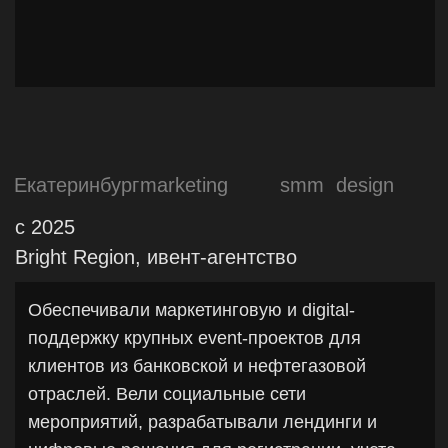
Федеральная сеть
marketing
smm
event
production
до 2025
Drive, сеть фитнес-клубов
Выстроили системный маркетинг для
федеральной фитнес-сети: от стратегии и
лидогенерации до управления командой и
digital-каналами. Реструктурировали
маркетинговый отдел, внедрили Scrum и
стандартизировали маркетинговые процессы.
Обеспечили стабильное выполнение планов
по трафику, увеличили ROI маркетинга в 1,5
раза, рост вовлеченности в соцсетях — в 2
раза, восстановили digital-инфраструктуру
после кибератаки и вернули в работу
мобильное приложение.