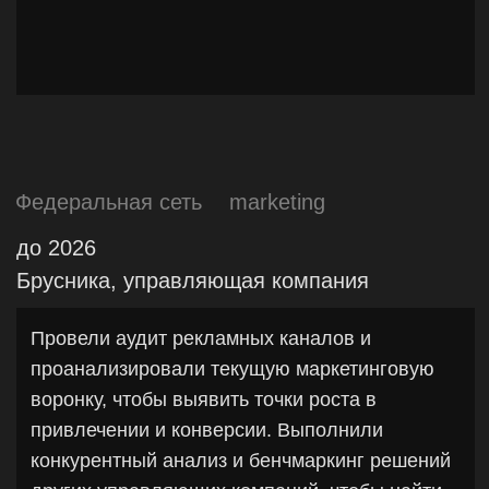
Екатеринбург
marketing
smm
design
c 2025
Bright Region, ивент-агентство
Обеспечивали маркетинговую и digital-
поддержку крупных event-проектов для
клиентов из банковской и нефтегазовой
отраслей. Вели социальные сети
мероприятий, разрабатывали лендинги и