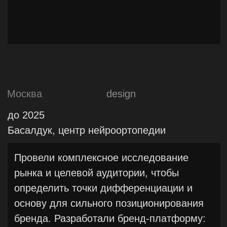
материалы и сезонное оформление шоу-
румов. Свели несколько отчётов перед
импортёром о расходах дилерских
центров.
Свердловская область
marketing
до 2020
Hyundai, дилерские центры
Сократили затраты на выкуп ставок по
рекламе между 3-мя дилерскими
центрами в 2 раза, изменив процесс
привлечения трафика. Организовали
мероприятия под ключ: презентации