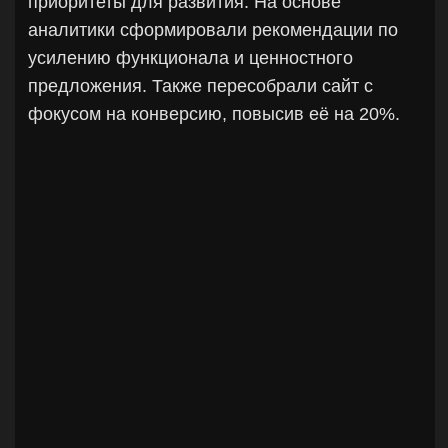
Вывели отрицательные показатели маркетинга
компании в положительные. Настроили каналы
лидогенерации с общей эффективностью ROI 1088% в
месяц. Привели показатель LTV до 76.129 р. в месяц.
Долю продаж с трафика увеличили в 2 раза - до 67% в
месяц. Сократили сумму затрат на рекламу на 65,1%.
Через 3 месяца работы рентабельность компании
увеличена в 4 раза. За год работы выручка выросла в 4
раза.
Для достижения целей компании: провели ребрендинг,
нейминг. Разработали стратегию продвижения для
проектов компании - сформировали офферы,
сторителлинг, дизайн. Разработали стратегии:
удержания клиента, SMM-продвижения, бренд-
стратегию. Определили целевую аудитории, провели
исследования ЦА и конкурентов.
Стали лауреатом PR-премии "Громче" 2024 г. в
номинации "Антикризисные коммуникации", получили
диплом как рекомендованного "Агентства для малого
бизнеса".