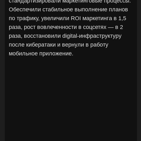
клиника
Провели несколько вебинаров и оффлайн
конференций с 300+ участниками онлайн.
Запустили более 50 проектов безвозмездного и
платного продвижения через фонды,
инфлюенсеров и партнёров. Запустили
собственный YouTube канал, продвигали через
SMM, вовлечённость выросла на 704%.
Увеличили органическую запись на консультации
специалистов через сайт с 2 до 80 заявок в
месяц.
Разработали имиджевую стратегию продвижения
через личный бренд и узкоспециализированных
врачей-экспертов. Собрали сайт в соответствии
с требованиями законодательства Министерства
Здравоохранения. Разработали POS-материалы
и имиджевое оформление.