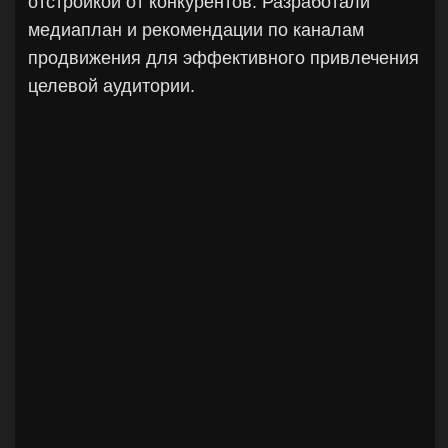
Разработали и запустили промо-движение
«Железные дела» с администрацией райлна
и города: посадка деревьев, очистка леса,
открытие парка. Регулярная работа со СМИ,
генерация инфоповодов.
Федеральная сеть
marketing
pr
design
до 2023
umv̄end | hroomz, HoReCa
Снизили стоимость привлечения клиентов на
78%. Вывели компанию на участие в крупных