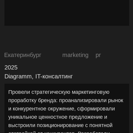
Федеральная сеть
marketing
pr
2024
Железно, девелопер
Провели исследование целевой аудитории и
анализ конкурентов. Выделили УТП и
сформировали позиционирование на основе
отличительных преимуществ федерального
застройщика для нового жилого комплекса в
Екатеринбурге. Выделили архетипы и
определили язык коммуникации бренда.
Разработали рекламную кампанию, сценарии
роликов, раскадровки для ГК Железно,
отражающую платформу бренда и основные
утп объетков представленных на рынке.