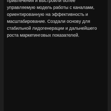
Москва
design
до 2025
Басалдук, центр нейроортопедии
Провели комплексное исследование
рынка и целевой аудитории, чтобы
определить точки дифференциации и
основу для сильного позиционирования
бренда. Разработали бренд-платформу:
определили архетип, визуальную
айдентику, фирменный стиль и маскота,
формирующего узнаваемый образ