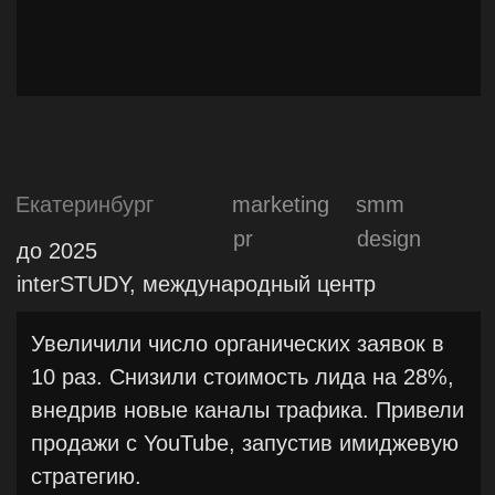
франчайзинговых выставках и крупных
городских мероприятиях, таких как «Ночь
музыки», футбольные матчи на «Екатеринбург
Арена». Повысили конверсию сделок в 2 раза,
разработав новую воронку продаж. Провели
работу над ошибками запущенных кампаний и
увеличили вовлечённость b2c аудитории в
рекламные активности в 20 раз. Общая итоговая
выручка компании по итогам сотрудничества
составила 193% по отношению к предыдущему
году.
Для достижения результатов: провели
маркетинговые исследования, разработали
маркетинговую стратегию, уникальное
позиционирование, провели ребрендинг,
сформировали фирменный стиль, логотип,
оформление и вид продуктов. Внедрили оценку
потребителей продуктов компании. Провели
запуск и оценили более 20 акций,
протестировали более 120 гипотез нацеленных
на привлечение потребителей, продажу готового
бизнеса и инвесторов.